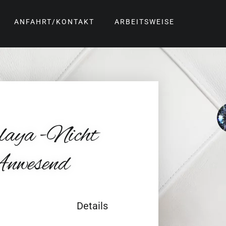
ANFAHRT/KONTAKT
ARBEITSWEISE
laya -nicht
nwesend
Details