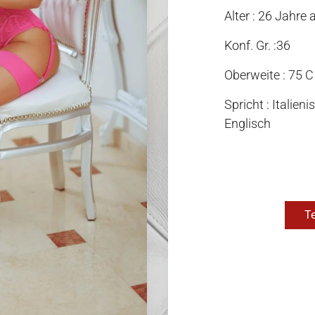
Alter : 26 Jahre a
Konf. Gr. :36
Oberweite : 75 C
Spricht : Italien
Englisch
Te
[MEC id="620"]