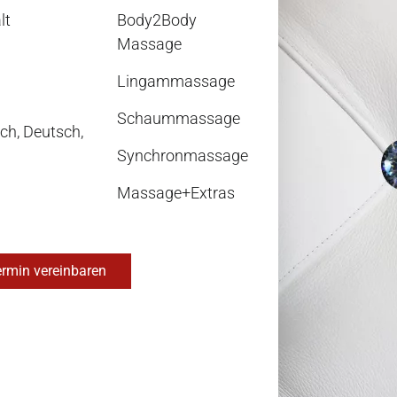
lt
Body2Body
Massage
Lingammassage
Schaummassage
isch, Deutsch,
Synchronmassage
Massage+Extras
rmin vereinbaren